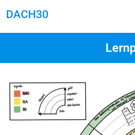
DACH30
Lernp